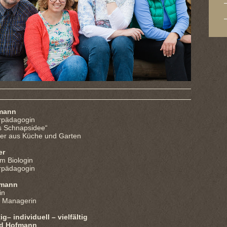
fmann
dagogin
Schnapsidee“
us Küche und Garten
er
Biologin
dagogin
fmann
in
nagerin
tig– individuell – vielfältig
Hofmann