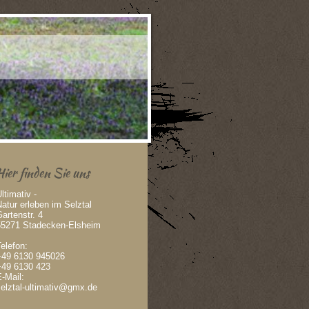
Hier finden Sie uns
ltimativ -
atur erleben im Selztal
artenstr. 4
55271 Stadecken-Elsheim
elefon:
+49 6130 945026
+49 6130 423
-Mail:
selztal-ultimativ@gmx.de