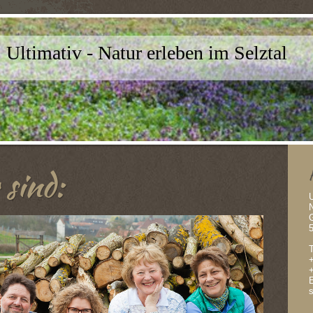
Ultimativ - Natur erleben im Selztal
 sind:
U
N
G
T
E