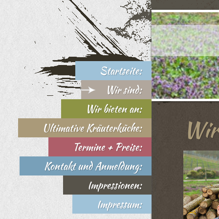
Startseite:
Wir sind:
Wir bieten an:
Wir
Ultimative Kräuterküche:
Termine + Preise:
Kontakt und Anmeldung:
Impressionen:
Impressum: