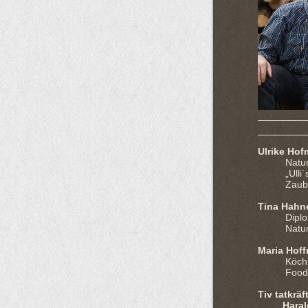
Ul
rike Ho
Naturpä
„Ulli´s 
Zauber a
Ti
na Hahn
Diplom 
Naturpä
Ma
ria Hof
Köch
Food Ma
T
iv
tatkräf
Harald 