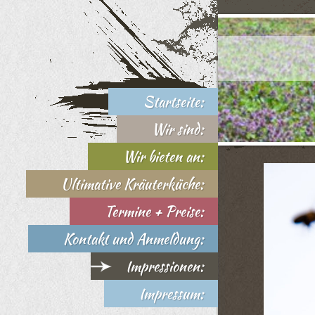
Startseite:
Wir sind:
Wir bieten an:
Ultimative Kräuterküche:
Termine + Preise:
Kontakt und Anmeldung:
Impressionen:
Impressum: