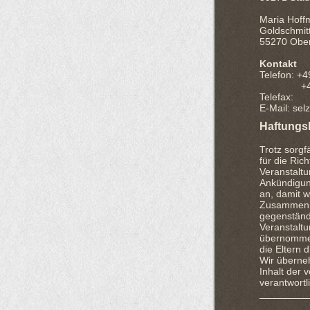
Maria Hoff
Goldschmit
55270 Obe
Kontakt
Telefon: +
+49 6
Telefax:
E-Mail: sel
Haftungs
Trotz sorgf
für die Ric
Veranstalt
Ankündigun
an, damit w
Zusammenha
gegenständ
Veranstaltu
übernommen
die Eltern d
Wir überneh
Inhalt der 
verantwortl