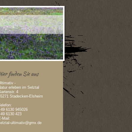
Hier finden Sie uns
ltimativ -
atur erleben im Selztal
artenstr. 4
55271 Stadecken-Elsheim
elefon:
+49 6130 945026
+49 6130 423
-Mail:
selztal-ultimativ@gmx.de