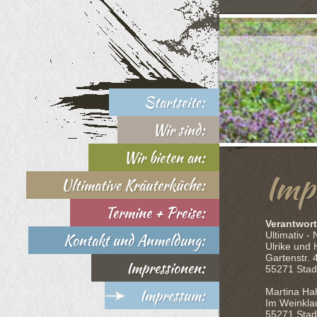
Startseite:
Wir sind:
Wir bieten an:
Imp
Ultimative Kräuterküche:
Termine + Preise:
Verantwort
Ultimativ - 
Kontakt und Anmeldung:
Ulrike und
Gartenstr. 
Impressionen:
55271 Stad
Impressum:
Martina Ha
Im Weinkla
55271 Stad