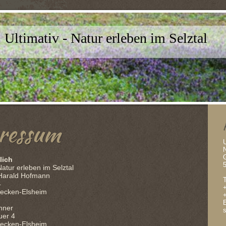
Ultimativ - Natur erleben im Selztal
ressum
U
N
G
lich
Natur erleben im Selztal
 Harald Hofmann
T
4
ecken-Elsheim
E
hner
uer 4
ecken-Elsheim