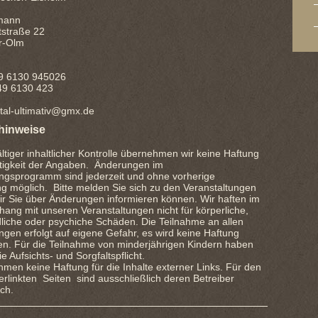
mann
tstraße 22
r-Olm
49 6130 945026
130 423
ztal-ultimativ@gmx.de
hinweise
ältiger inhaltlicher Kontrolle übernehmen wir keine Haftung
htigkeit der Angaben. Änderungen im
ungsprogramm sind jederzeit und ohne vorherige
g möglich. Bitte melden Sie sich zu den Veranstaltungen
ir Sie über Änderungen informieren können. Wir haften im
ng mit unseren Veranstaltungen nicht für körperliche,
liche oder psychiche Schäden. Die Teilnahme an allen
ngen erfolgt auf eigene Gefahr, es wird keine Haftung
. Für die Teilnahme von minderjährigen Kindern haben
ie Aufsichts- und Sorgfaltspflicht.
men keine Haftung für die Inhalte externer Links. Für den
verlinkten Seiten sind ausschließlich deren Betreiber
ich.